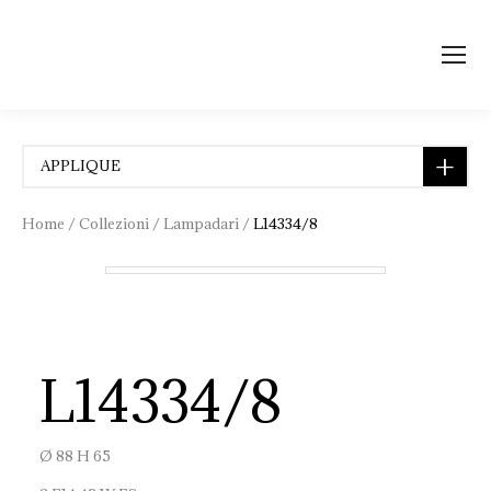
APPLIQUE
COLLEZIONE FLOREALE
COMPLEMENTI D'ARREDO
Home
/
Collezioni
/
Lampadari
/
L14334/8
CONTRACT
LAMPADE DA QUADRO E SPOT LIGHT
ILLUMINAZIONE CLASSICA
ILLUMINAZIONE MODERNA DI DESIGN
LAMPADARI
L14334/8
LAMPADARI CON CRISTALLI
LAMPADARI IN FUSIONE DI BRONZO
LAMPADARI IN LEGNO
Ø 88 H 65
LAMPADARI IN VETRO DI MURANO