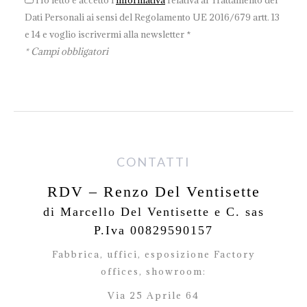
Ho letto e accetto l'
informativa
relativa al Trattamento dei
Dati Personali ai sensi del Regolamento UE 2016/679 artt. 13
e 14 e voglio iscrivermi alla newsletter *
* Campi obbligatori
CONTATTI
RDV – Renzo Del Ventisette
di Marcello Del Ventisette e C. sas
P.Iva 00829590157
Fabbrica, uffici, esposizione Factory
offices,
showroom:
Via 25 Aprile 64