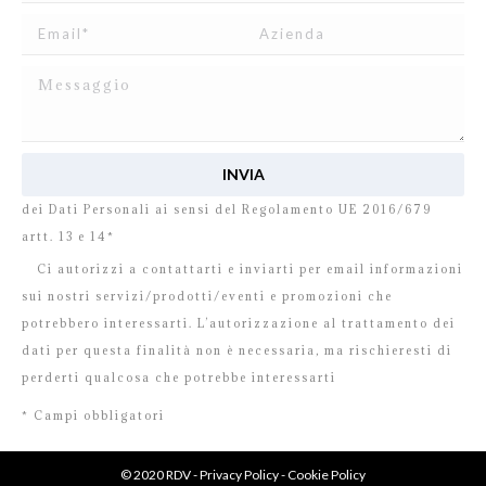
Ho letto e accetto
l’informativa
relativa al Trattamento
dei Dati Personali ai sensi del Regolamento UE 2016/679
artt. 13 e 14*
Ci autorizzi a contattarti e inviarti per email informazioni
sui nostri servizi/prodotti/eventi e promozioni che
potrebbero interessarti. L’autorizzazione al trattamento dei
dati per questa finalità non è necessaria, ma rischieresti di
perderti qualcosa che potrebbe interessarti
* Campi obbligatori
© 2020 RDV -
Privacy Policy
-
Cookie Policy