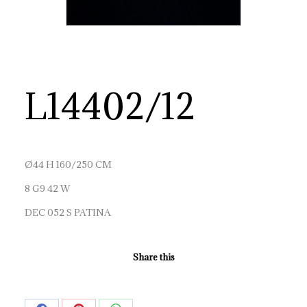
L14402/12
Ø44 H 160/250 CM
8 G9 42 W
DEC 052 S PATINA
Share this