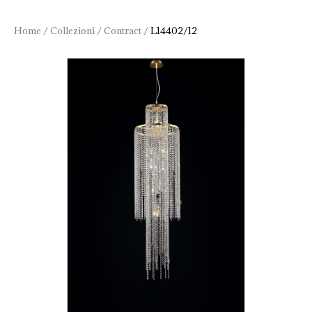
Home
/
Collezioni
/
Contract
/
L14402/12