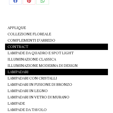
Share
Share
Share
on
on
on
Facebook
Pinterest
WhatsApp
APPLIQUE
COLLEZIONE FLOREALE
COMPLEMENTI D'ARREDO
CONTRACT
LAMPADE DA QUADRO E SPOT LIGHT
ILLUMINAZIONE CLASSICA
ILLUMINAZIONE MODERNA DI DESIGN
LAMPADARI
LAMPADARI CON CRISTALLI
LAMPADARI IN FUSIONE DI BRONZO
LAMPADARI IN LEGNO
LAMPADARI IN VETRO DI MURANO
LAMPADE
LAMPADE DA TAVOLO