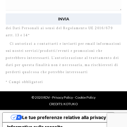
Ho letto e accetto
l’informativa
relativa al Trattamento
dei Dati Personali ai sensi del Regolamento UE 2016/679
artt. 13 e 14*
Ci autorizzi a contattarti e inviarti per email informazioni
sui nostri servizi/prodotti/eventi e promozioni che
potrebbero interessarti. L’autorizzazione al trattamento dei
dati per questa finalità non è necessaria, ma rischieresti di
perderti qualcosa che potrebbe interessarti
* Campi obbligatori
© 2020 RDV -
Privacy Policy
-
Cookie Policy
CREDITS:
KOTUKO
Le tue preferenze relative alla privacy
Informativa sulla raccolta