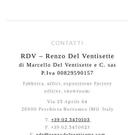
CONTATTI
RDV – Renzo Del Ventisette
di Marcello Del Ventisette e C. sas
P.Iva 00829590157
Fabbrica, uffici, esposizione Factory
offices,
showroom:
Via 25 Aprile 64
26900 Peschiera Borromeo (Mi)
Italy
T.
+39 02.5470105
F. +39 02.5470623
E.
rdv@renzodelventisette.com