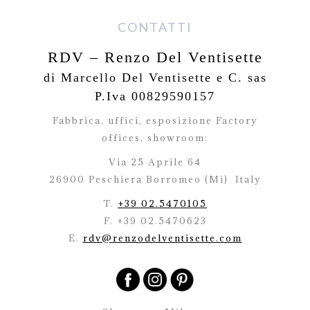
CONTATTI
RDV – Renzo Del Ventisette
di Marcello Del Ventisette e C. sas
P.Iva 00829590157
Fabbrica, uffici, esposizione Factory
offices,
showroom:
Via 25 Aprile 64
26900 Peschiera Borromeo (Mi)
Italy
T.
+39 02.5470105
F. +39 02.5470623
E.
rdv@renzodelventisette.com