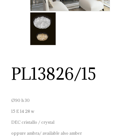
PL13826/15
Ø90 h 30
15 E 14 28 w
DEC cristallo / crystal
oppure ambra/ available also amber