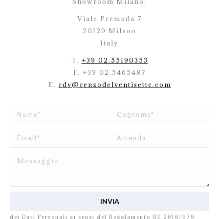
Showroom Milano:
Viale Premuda 7
20129 Milano
Italy
T.
+39 02.55190353
F. +39 02.5465487
E.
rdv@renzodelventisette.com
Ho letto e accetto
l’informativa
relativa al Trattamento
dei Dati Personali ai sensi del Regolamento UE 2016/679