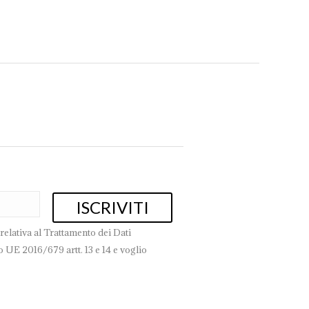
book
Pinterest
WhatsApp
relativa al Trattamento dei Dati
 UE 2016/679 artt. 13 e 14 e voglio