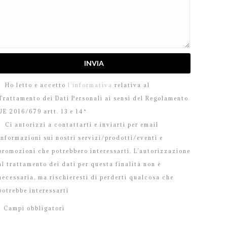
Ho letto e accetto
l’informativa
relativa al
Trattamento dei Dati Personali ai sensi del Regolamento
UE 2016/679 artt. 13 e 14*
Ci autorizzi a contattarti e inviarti per email
informazioni sui nostri servizi/prodotti/eventi e
promozioni che potrebbero interessarti. L’autorizzazione
al trattamento dei dati per questa finalità non è
necessaria, ma rischieresti di perderti qualcosa che
potrebbe interessarti
* Campi obbligatori