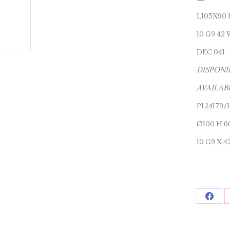
L105X90 
10 G9 42 
DEC 041
DISPONI
AVAILAB
PL14179
Ø100 H 6
10 G9 X 4
Shar
on