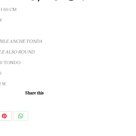
H 60 CM
W
BILE ANCHE TONDA
LE ALSO ROUND
/10 TONDO
0
2 W
Share this
e
Share
Share
on
on