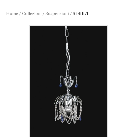
Home
/
Collezioni
/
Sospensioni
/
S 14111/1