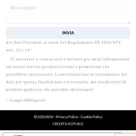
Ho letto e accetto
l’informativa
relativa al Trattamento
dei Dati Personali ai sensi del Regolamento UE 2016/679
artt. 13 e 14*
Ci autorizzi a contattarti e inviarti per email informazioni
sui nostri servizi/prodotti/eventi e promozioni che
potrebbero interessarti. L’autorizzazione al trattamento dei
dati per questa finalità non è necessaria, ma rischieresti di
perderti qualcosa che potrebbe interessarti
* Campi obbligatori
© 2020 RDV -
Privacy Policy
-
Cookie Policy
CREDITS:
KOTUKO