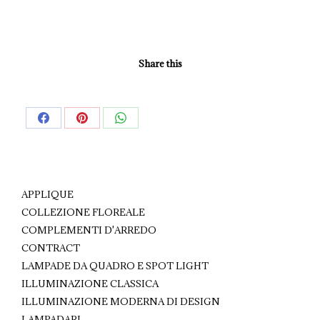
Share this
Share
Share
Share
on
on
on
Facebook
Pinterest
WhatsApp
APPLIQUE
COLLEZIONE FLOREALE
COMPLEMENTI D'ARREDO
CONTRACT
LAMPADE DA QUADRO E SPOT LIGHT
ILLUMINAZIONE CLASSICA
ILLUMINAZIONE MODERNA DI DESIGN
LAMPADARI