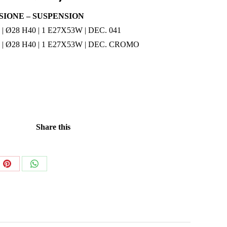
SIONE – SUSPENSION
1
| Ø28 H40 | 1 E27X53W | DEC. 041
1
| Ø28 H40 | 1 E27X53W | DEC. CROMO
Share this
Share
Share
on
on
ook
Pinterest
WhatsApp