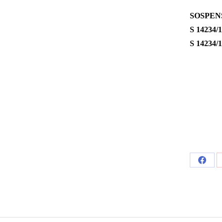
SOSPEN
S 14234/
S 14234/
Share
on
Faceb