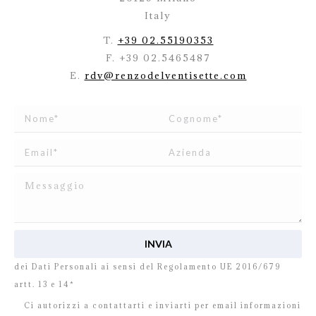
Italy
T.
+39 02.55190353
F. +39 02.5465487
E.
rdv@renzodelventisette.com
Ho letto e accetto
l’informativa
relativa al Trattamento
dei Dati Personali ai sensi del Regolamento UE 2016/679
artt. 13 e 14*
Ci autorizzi a contattarti e inviarti per email informazioni