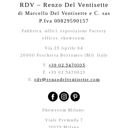
RDV – Renzo Del Ventisette
di Marcello Del Ventisette e C. sas
P.Iva 00829590157
Fabbrica, uffici, esposizione Factory
offices,
showroom:
Via 25 Aprile 64
26900 Peschiera Borromeo (Mi)
Italy
T.
+39 02.5470105
F. +39 02.5470623
E.
rdv@renzodelventisette.com
Showroom Milano:
Viale Premuda 7
20129 Milano