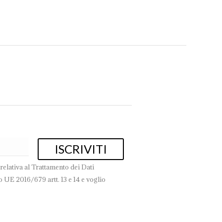
ook
Pinterest
WhatsApp
relativa al Trattamento dei Dati
 UE 2016/679 artt. 13 e 14 e voglio