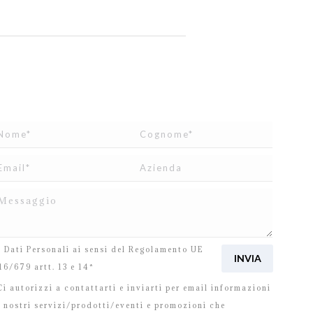
o letto e accetto
l’informativa
relativa al Trattamento
i Dati Personali ai sensi del Regolamento UE
16/679 artt. 13 e 14*
i autorizzi a contattarti e inviarti per email informazioni
i nostri servizi/prodotti/eventi e promozioni che