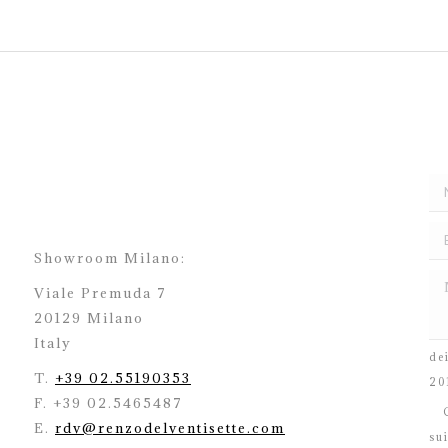
Showroom Milano:
Viale Premuda 7
20129 Milano
H
Italy
de
T.
+39 02.55190353
20
F. +39 02.5465487
C
E.
rdv@renzodelventisette.com
su