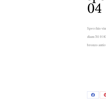
04
Specchio vin
diam 50 H 8
bronzo antico
Share
on