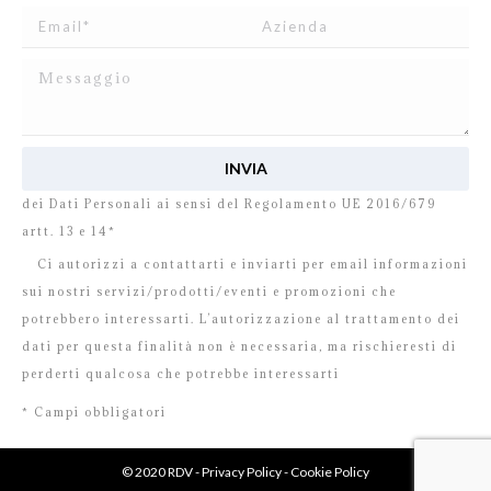
Ho letto e accetto
l’informativa
relativa al Trattamento
dei Dati Personali ai sensi del Regolamento UE 2016/679
artt. 13 e 14*
Ci autorizzi a contattarti e inviarti per email informazioni
sui nostri servizi/prodotti/eventi e promozioni che
potrebbero interessarti. L’autorizzazione al trattamento dei
dati per questa finalità non è necessaria, ma rischieresti di
perderti qualcosa che potrebbe interessarti
* Campi obbligatori
© 2020 RDV -
Privacy Policy
-
Cookie Policy