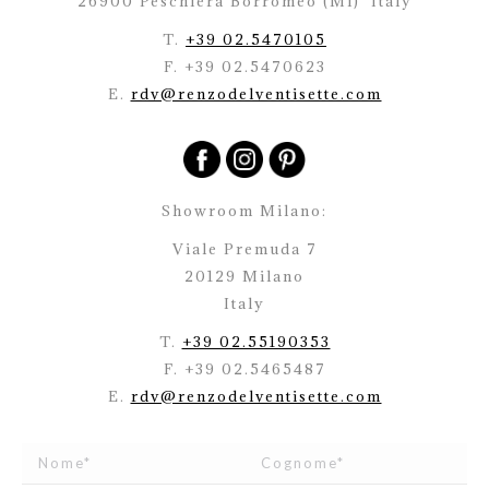
26900 Peschiera Borromeo (Mi)
Italy
T.
+39 02.5470105
F. +39 02.5470623
E.
rdv@renzodelventisette.com
Showroom Milano:
Viale Premuda 7
20129 Milano
Italy
T.
+39 02.55190353
F. +39 02.5465487
E.
rdv@renzodelventisette.com