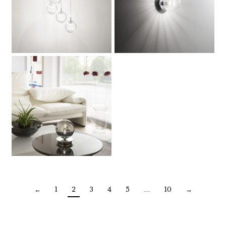
←
1
2
3
4
5
…
10
→