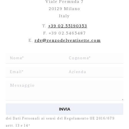
Viale Premuda 7
20129 Milano
Italy
T.
+39 02.55190353
F. +39 02.5465487
E.
rdv@renzodelventisette.com
Ho letto e accetto
l’informativa
relativa al Trattamento
dei Dati Personali ai sensi del Regolamento UE 2016/679
artt. 13 e 14*