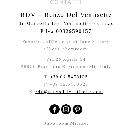
CONTATTI
RDV – Renzo Del Ventisette
di Marcello Del Ventisette e C. sas
P.Iva 00829590157
Fabbrica, uffici, esposizione Factory
offices,
showroom:
Via 25 Aprile 64
26900 Peschiera Borromeo (Mi)
Italy
T.
+39 02.5470105
F. +39 02.5470623
E.
rdv@renzodelventisette.com
Showroom Milano: