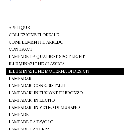
Share
Share
Share
on
on
on
Facebook
Pinterest
WhatsApp
APPLIQUE
COLLEZIONE FLOREALE
COMPLEMENTI D'ARREDO
CONTRACT
LAMPADE DA QUADRO E SPOT LIGHT
ILLUMINAZIONE CLASSICA
ILLUMINAZIONE MODERNA DI DESIGN
LAMPADARI
LAMPADARI CON CRISTALLI
LAMPADARI IN FUSIONE DI BRONZO
LAMPADARI IN LEGNO
LAMPADARI IN VETRO DI MURANO
LAMPADE
LAMPADE DA TAVOLO
LAMPADE DA TERRA