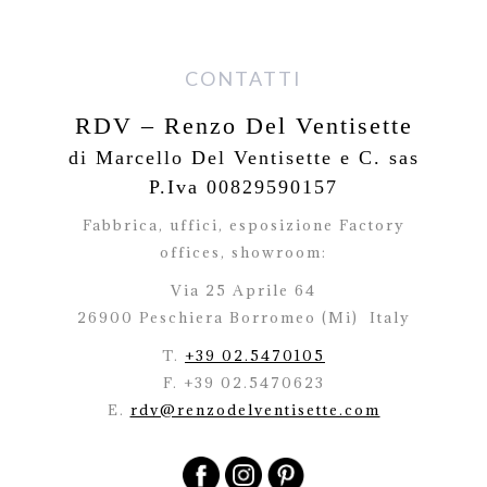
CONTATTI
RDV – Renzo Del Ventisette
di Marcello Del Ventisette e C. sas
P.Iva 00829590157
Fabbrica, uffici, esposizione Factory
offices,
showroom:
Via 25 Aprile 64
26900 Peschiera Borromeo (Mi)
Italy
T.
+39 02.5470105
F. +39 02.5470623
E.
rdv@renzodelventisette.com