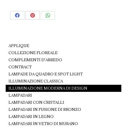
Share
Share
Share
on
on
on
Facebook
Pinterest
WhatsApp
APPLIQUE
COLLEZIONE FLOREALE
COMPLEMENTI D'ARREDO
CONTRACT
LAMPADE DA QUADRO E SPOT LIGHT
ILLUMINAZIONE CLASSICA
ILLUMINAZIONE MODERNA DI DESIGN
LAMPADARI
LAMPADARI CON CRISTALLI
LAMPADARI IN FUSIONE DI BRONZO
LAMPADARI IN LEGNO
LAMPADARI IN VETRO DI MURANO