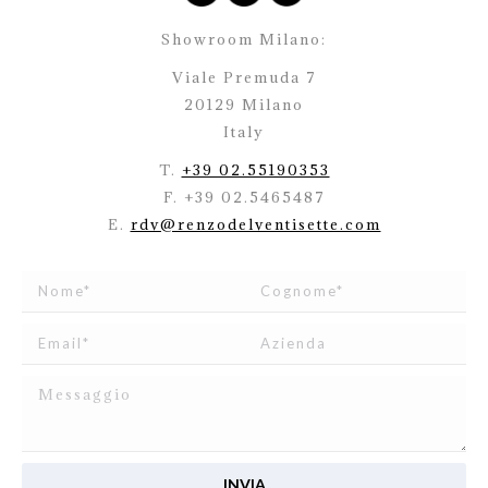
Showroom Milano:
Viale Premuda 7
20129 Milano
Italy
T.
+39 02.55190353
F. +39 02.5465487
E.
rdv@renzodelventisette.com
Ho letto e accetto
l’informativa
relativa al Trattamento