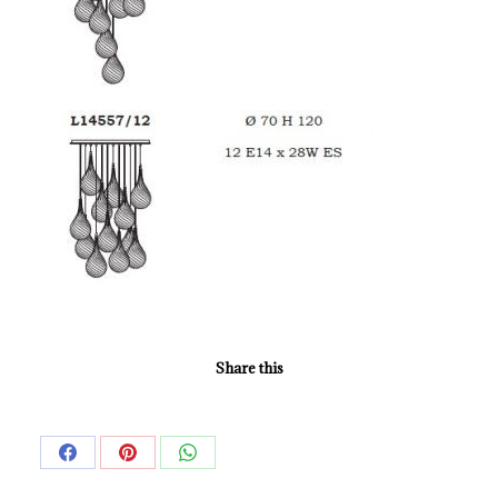
Share this
Share
Share
Share