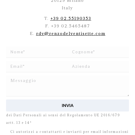
20129 Milano
Italy
T.
+39 02.55190353
F. +39 02.5465487
E.
rdv@renzodelventisette.com
Ho letto e accetto
l’informativa
relativa al Trattamento
dei Dati Personali ai sensi del Regolamento UE 2016/679
artt. 13 e 14*
Ci autorizzi a contattarti e inviarti per email informazioni