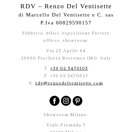
RDV – Renzo Del Ventisette
di Marcello Del Ventisette e C. sas
P.Iva 00829590157
Fabbrica, uffici, esposizione Factory
offices,
showroom:
Via 25 Aprile 64
26900 Peschiera Borromeo (Mi)
Italy
T.
+39 02.5470105
F. +39 02.5470623
E.
rdv@renzodelventisette.com
Showroom Milano:
Viale Premuda 7