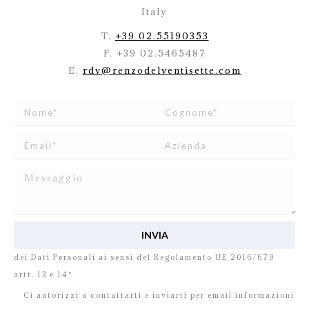
Italy
T.
+39 02.55190353
F. +39 02.5465487
E.
rdv@renzodelventisette.com
Ho letto e accetto
l’informativa
relativa al Trattamento
dei Dati Personali ai sensi del Regolamento UE 2016/679
artt. 13 e 14*
Ci autorizzi a contattarti e inviarti per email informazioni