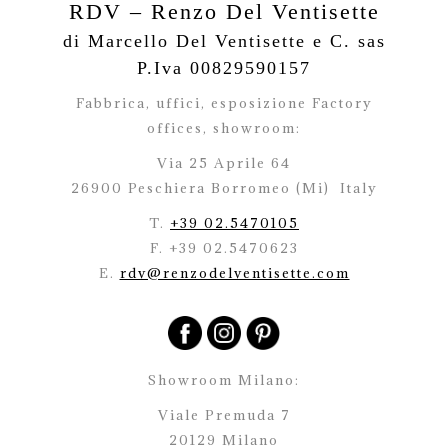
RDV – Renzo Del Ventisette
di Marcello Del Ventisette e C. sas
P.Iva 00829590157
Fabbrica, uffici, esposizione Factory
offices,
showroom:
Via 25 Aprile 64
26900 Peschiera Borromeo (Mi)
Italy
T.
+39 02.5470105
F. +39 02.5470623
E.
rdv@renzodelventisette.com
Showroom Milano:
Viale Premuda 7
20129 Milano