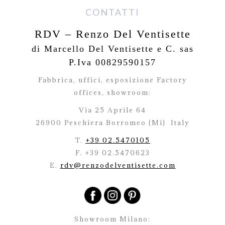
CONTATTI
RDV – Renzo Del Ventisette
di Marcello Del Ventisette e C. sas
P.Iva 00829590157
Fabbrica, uffici, esposizione Factory
offices,
showroom:
Via 25 Aprile 64
26900 Peschiera Borromeo (Mi)
Italy
T.
+39 02.5470105
F. +39 02.5470623
E.
rdv@renzodelventisette.com
Showroom Milano: