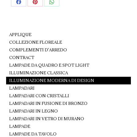
Share
Share
Share
on
on
on
Facebook
Pinterest
WhatsApp
APPLIQUE
COLLEZIONE FLOREALE
COMPLEMENTI D'ARREDO
CONTRACT
LAMPADE DA QUADRO E SPOT LIGHT
ILLUMINAZIONE CLASSICA
ILLUMINAZIONE MODERNA DI DESIGN
LAMPADARI
LAMPADARI CON CRISTALLI
LAMPADARI IN FUSIONE DI BRONZO
LAMPADARI IN LEGNO
LAMPADARI IN VETRO DI MURANO
LAMPADE
LAMPADE DA TAVOLO