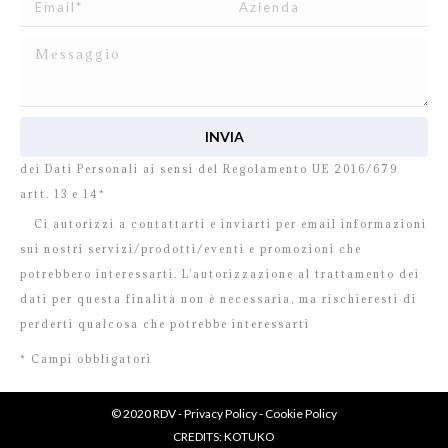
Ho letto e accetto
l’informativa
relativa al Trattamento
dei Dati Personali ai sensi del Regolamento UE 2016/679
artt. 13 e 14*
Ci autorizzi a contattarti e inviarti per email informazioni
sui nostri servizi/prodotti/eventi e promozioni che
potrebbero interessarti. L’autorizzazione al trattamento dei
dati per questa finalità non è necessaria, ma rischieresti di
perderti qualcosa che potrebbe interessarti
* Campi obbligatori
© 2020 RDV -
Privacy Policy
-
Cookie Policy
CREDITS:
KOTUKO