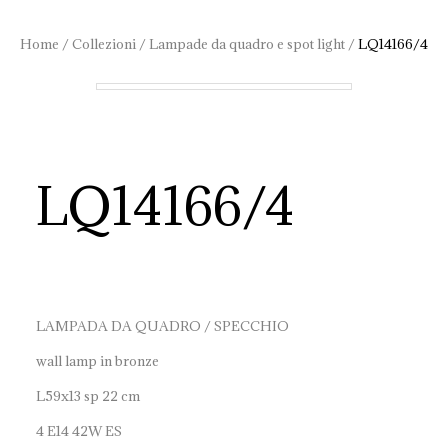
Home
/
Collezioni
/
Lampade da quadro e spot light
/
LQ14166/4
LQ14166/4
LAMPADA DA QUADRO / SPECCHIO
wall lamp in bronze
L59x13 sp 22 cm
4 E14 42W ES