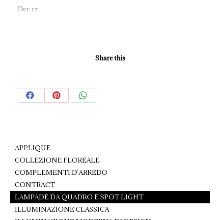
Dec cr
Share this
Share
Share
Share
on
on
on
Facebook
Pinterest
WhatsApp
APPLIQUE
COLLEZIONE FLOREALE
COMPLEMENTI D'ARREDO
CONTRACT
LAMPADE DA QUADRO E SPOT LIGHT
ILLUMINAZIONE CLASSICA