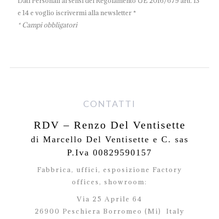
Dati Personali ai sensi del Regolamento UE 2016/679 artt. 13
e 14 e voglio iscrivermi alla newsletter *
* Campi obbligatori
CONTATTI
RDV – Renzo Del Ventisette
di Marcello Del Ventisette e C. sas
P.Iva 00829590157
Fabbrica, uffici, esposizione Factory
offices,
showroom:
Via 25 Aprile 64
26900 Peschiera Borromeo (Mi)
Italy