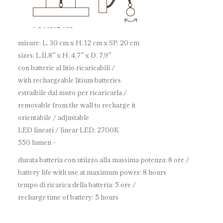
misure: L. 30 cm x H. 12 cm x SP. 20 cm
sizes: L.11,8” x H. 4,7” x D. 7,9”
con batterie al litio ricaricabili /
with rechargeable litium batteries
estraibile dal muro per ricaricarla /
removable from the wall to recharge it
orientabile / adjustable
LED lineari / linear LED: 2700K
550 lumen –
durata batteria con utiizzo alla massima potenza: 8 ore /
battery life with use at maximum power: 8 hours
tempo di ricarica della batteria: 5 ore /
recharge time of battery: 5 hours