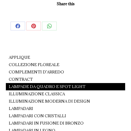
Share this
Share
Share
Share
on
on
on
Facebook
Pinterest
WhatsApp
APPLIQUE
COLLEZIONE FLOREALE
COMPLEMENTI D'ARREDO
CONTRACT
LAMPADE DA QUADRO E SPOT LIGHT
ILLUMINAZIONE CLASSICA
ILLUMINAZIONE MODERNA DI DESIGN
LAMPADARI
LAMPADARI CON CRISTALLI
LAMPADARI IN FUSIONE DI BRONZO
LAMPADARI IN LEGNO