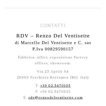
CONTATTI
RDV – Renzo Del Ventisette
di Marcello Del Ventisette e C. sas
P.Iva 00829590157
Fabbrica, uffici, esposizione Factory
offices,
showroom:
Via 25 Aprile 64
26900 Peschiera Borromeo (Mi)
Italy
T.
+39 02.5470105
F. +39 02.5470623
E.
rdv@renzodelventisette.com