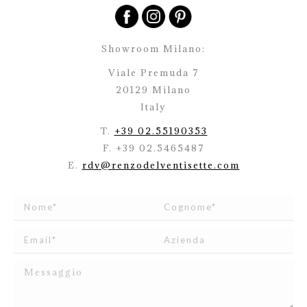
Showroom Milano:
Viale Premuda 7
20129 Milano
Italy
T.
+39 02.55190353
F. +39 02.5465487
E.
rdv@renzodelventisette.com
Ho letto e accetto
l’informativa
relativa al Trattamento