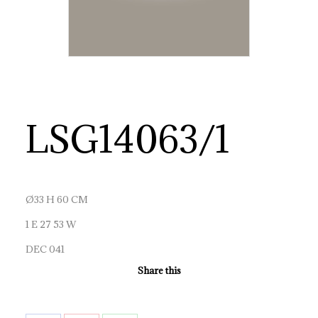
LSG14063/1
Ø33 H 60 CM
1 E 27 53 W
DEC 041
Share this