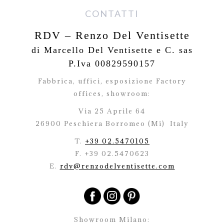
CONTATTI
RDV – Renzo Del Ventisette
di Marcello Del Ventisette e C. sas
P.Iva 00829590157
Fabbrica, uffici, esposizione Factory
offices,
showroom:
Via 25 Aprile 64
26900 Peschiera Borromeo (Mi)
Italy
T.
+39 02.5470105
F. +39 02.5470623
E.
rdv@renzodelventisette.com
Showroom Milano: