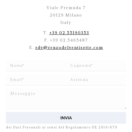
Viale Premuda 7
20129 Milano
Italy
T.
+39 02.55190353
F. +39 02.5465487
E.
rdv@renzodelventisette.com
Ho letto e accetto
l’informativa
relativa al Trattamento
dei Dati Personali ai sensi del Regolamento UE 2016/679