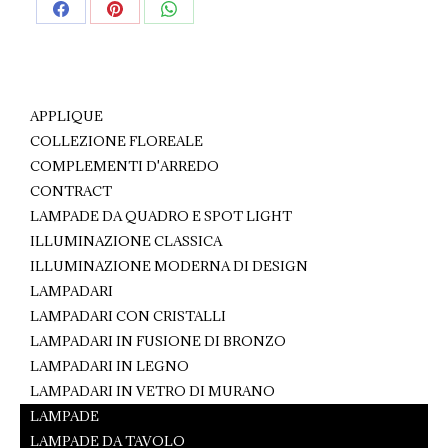
Share
Share
Share
on
on
on
Facebook
Pinterest
WhatsApp
APPLIQUE
COLLEZIONE FLOREALE
COMPLEMENTI D'ARREDO
CONTRACT
LAMPADE DA QUADRO E SPOT LIGHT
ILLUMINAZIONE CLASSICA
ILLUMINAZIONE MODERNA DI DESIGN
LAMPADARI
LAMPADARI CON CRISTALLI
LAMPADARI IN FUSIONE DI BRONZO
LAMPADARI IN LEGNO
LAMPADARI IN VETRO DI MURANO
LAMPADE
LAMPADE DA TAVOLO