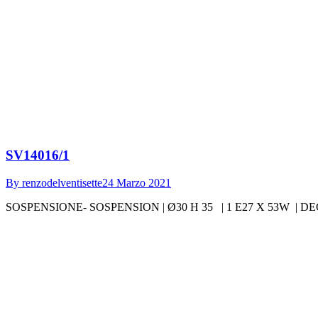
SV14016/1
By
renzodelventisette
24 Marzo 2021
SOSPENSIONE- SOSPENSION | Ø30 H 35 | 1 E27 X 53W