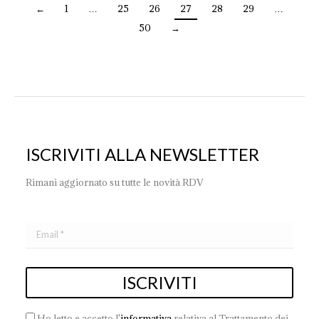
←
1
…
25
26
27
28
29
…
50
→
ISCRIVITI ALLA NEWSLETTER
Rimani aggiornato su tutte le novità RDV
Ho letto e accetto l'
informativa
relativa al Trattamento dei