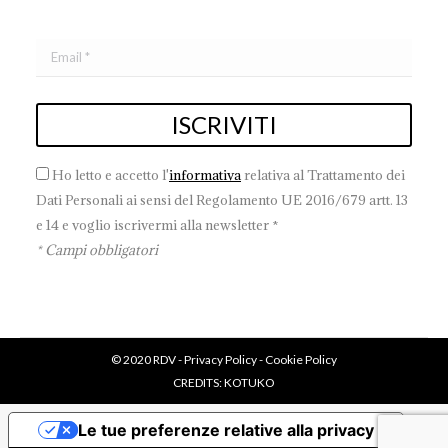
Ho letto e accetto l'
informativa
relativa al Trattamento dei
Dati Personali ai sensi del Regolamento UE 2016/679 artt. 13
e 14 e voglio iscrivermi alla newsletter *
* Campi obbligatori
© 2020 RDV -
Privacy Policy
-
Cookie Policy
CREDITS:
KOTUKO
Le tue preferenze relative alla privacy