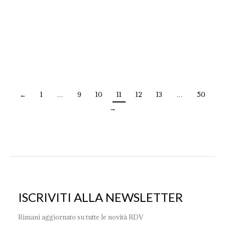
By
renzodelventisette
30 Giugno 2021
LAMPADARIO – CHANDELIER L 14384/8+4 | Ø82 H
105 | 12 E14X42W | DEC.CROMO BIANCO – WHITE
GLASS
←
1
…
9
10
11
12
13
…
50
→
ISCRIVITI ALLA NEWSLETTER
Rimani aggiornato su tutte le novità RDV