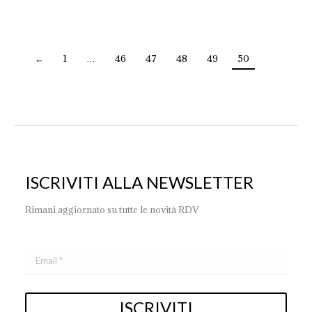
←
1
…
46
47
48
49
50
ISCRIVITI ALLA NEWSLETTER
Rimani aggiornato su tutte le novità RDV