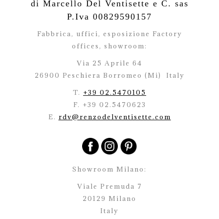
di Marcello Del Ventisette e C. sas
P.Iva 00829590157
Fabbrica, uffici, esposizione Factory
offices,
showroom:
Via 25 Aprile 64
26900 Peschiera Borromeo (Mi)
Italy
T.
+39 02.5470105
F. +39 02.5470623
E.
rdv@renzodelventisette.com
Showroom Milano:
Viale Premuda 7
20129 Milano
Italy