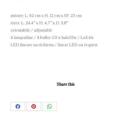
misure: L. 62 cm x H. 12 cm x SP. 25 cm
sizes: L. 24,4” x H. 4,7” x D. 9,8”
orientabile / adjustable
4 lampadine / 4 bulbs: G9 x halo33w / Led 4w
LED lineare su richiesta / linear LED on request
Share this
Share
Share
Share
on
on
on
Facebook
Pinterest
WhatsApp